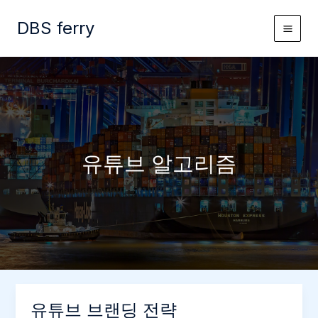
콘
DBS ferry
텐
츠
로
건
너
뛰
기
유튜브 알고리즘
유튜브 브랜딩 전략